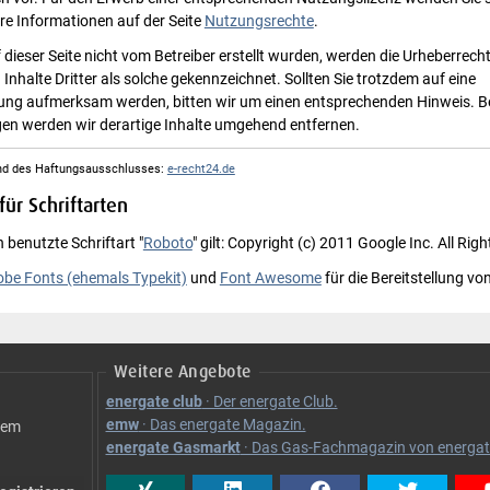
ere Informationen auf der Seite
Nutzungsrechte
.
f dieser Seite nicht vom Betreiber erstellt wurden, werden die Urheberrecht
nhalte Dritter als solche gekennzeichnet. Sollten Sie trotzdem auf eine
zung aufmerksam werden, bitten wir um einen entsprechenden Hinweis. 
en werden wir derartige Inhalte umgehend entfernen.
nd des Haftungsausschlusses:
e-recht24.de
ür Schriftarten
 benutzte Schriftart "
Roboto
" gilt: Copyright (c) 2011 Google Inc. All Rig
be Fonts (ehemals Typekit)
und
Font Awesome
für die Bereitstellung von
Weitere Angebote
energate club
· Der energate Club.
emw
· Das energate Magazin.
nem
energate Gasmarkt
· Das Gas-Fachmagazin von energat