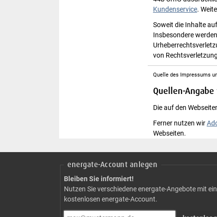
Kundenservice
. Weit
Soweit die Inhalte au
Insbesondere werden I
Urheberrechtsverlet
von Rechtsverletzung
Quelle des Impressums u
Quellen-Angabe f
Die auf den Webseiten
Ferner nutzen wir
Ado
Webseiten.
energate-Account anlegen
Bleiben Sie informiert!
Nutzen Sie verschiedene energate-Angebote mit ei
kostenlosen energate-Account.