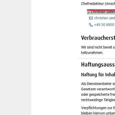
Christian Seelo
Chefredakteur (Anschr
Chefredakteur
christian.se
+49 30 8800
Verbraucherst
Wir sind nicht bereit
teilzunehmen.
Haftungsauss
Haftung für Inha
Als Diensteanbieter s
Gesetzen verantwortli
oder gespeicherte fr
rechtswidrige Tätigke
Verpflichtungen zur 
bleiben hiervon unber