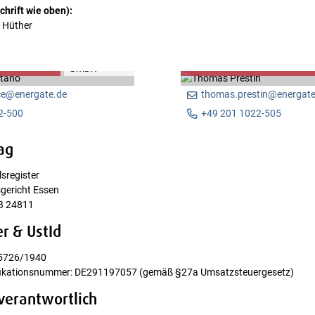
chrift wie oben):
 Hüther
ano
Thomas Prestin
Leiter Vertrieb
ce@energate.de
thomas.prestin@energate
2-500
+49 201 1022-505
ag
sregister
sgericht Essen
B 24811
 & UstId
5726/1940
ifikationsnummer: DE291197057 (gemäß §27a Umsatzsteuergesetz)
verantwortlich