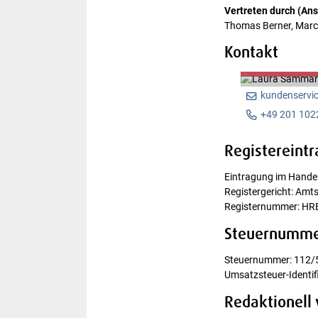
Vertreten durch (Ans
Thomas Berner, Marc
Kontakt
Laura Sammart
Kundenservice
kundenservi
+49 201 102
Registereintr
Eintragung im Handel
Registergericht: Amt
Registernummer: HR
Steuernummer
Steuernummer: 112/
Umsatzsteuer-Ident
Redaktionell 