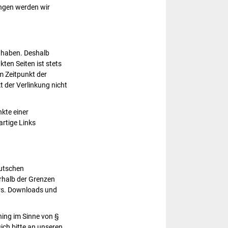
ngen werden wir
s haben. Deshalb
ten Seiten ist stets
um Zeitpunkt der
 der Verlinkung nicht
nkte einer
rtige Links
eutschen
erhalb der Grenzen
ers. Downloads und
ning im Sinne von §
ich bitte an unseren