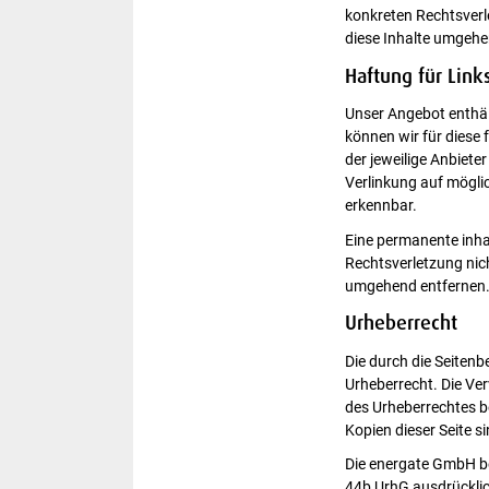
konkreten Rechtsver
diese Inhalte umgehe
Haftung für Link
Unser Angebot enthält
können wir für diese 
der jeweilige Anbiete
Verlinkung auf mögli
erkennbar.
Eine permanente inhal
Rechtsverletzung nic
umgehend entfernen
Urheberrecht
Die durch die Seitenb
Urheberrecht. Die Ver
des Urheberrechtes b
Kopien dieser Seite s
Die energate GmbH beh
44b UrhG ausdrücklic