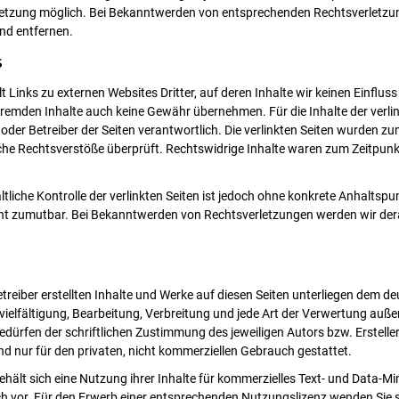
letzung möglich. Bei Bekanntwerden von entsprechenden Rechtsverletzu
nd entfernen.
s
 Links zu externen Websites Dritter, auf deren Inhalte wir keinen Einflus
fremden Inhalte auch keine Gewähr übernehmen. Für die Inhalte der verlink
r oder Betreiber der Seiten verantwortlich. Die verlinkten Seiten wurden z
che Rechtsverstöße überprüft. Rechtswidrige Inhalte waren zum Zeitpunkt
tliche Kontrolle der verlinkten Seiten ist jedoch ohne konkrete Anhaltspu
ht zumutbar. Bei Bekanntwerden von Rechtsverletzungen werden wir dera
.
etreiber erstellten Inhalte und Werke auf diesen Seiten unterliegen dem d
vielfältigung, Bearbeitung, Verbreitung und jede Art der Verwertung auß
edürfen der schriftlichen Zustimmung des jeweiligen Autors bzw. Erstell
ind nur für den privaten, nicht kommerziellen Gebrauch gestattet.
ält sich eine Nutzung ihrer Inhalte für kommerzielles Text- und Data-Mi
h vor. Für den Erwerb einer entsprechenden Nutzungslizenz wenden Sie s